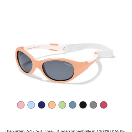
The Surfer (2-4 / 5-8 Jahre) | Kindersonnenbrille mit 100% UV400-